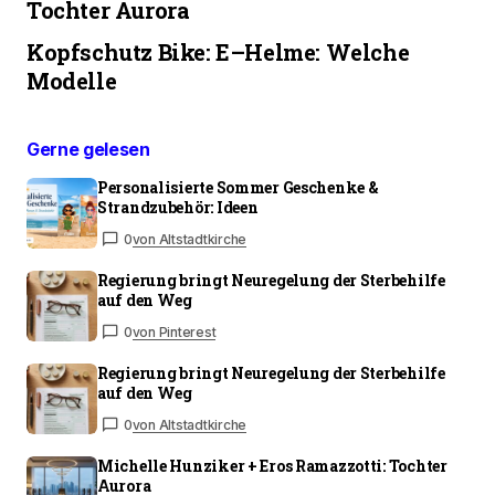
Tochter Aurora
Kopfschutz Bike: E–Helme: Welche
Modelle
Gerne gelesen
Personalisierte Sommer Geschenke &
Strandzubehör: Ideen
0
von Altstadtkirche
Regierung bringt Neuregelung der Sterbehilfe
auf den Weg
0
von Pinterest
Regierung bringt Neuregelung der Sterbehilfe
auf den Weg
0
von Altstadtkirche
Michelle Hunziker + Eros Ramazzotti: Tochter
Aurora