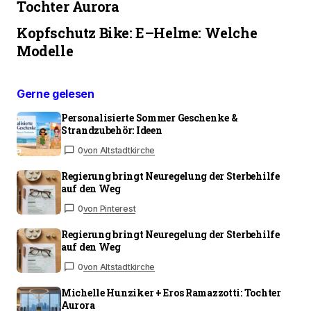
Tochter Aurora
Kopfschutz Bike: E–Helme: Welche
Modelle
Gerne gelesen
Personalisierte Sommer Geschenke &
Strandzubehör: Ideen
0
von Altstadtkirche
Regierung bringt Neuregelung der Sterbehilfe
auf den Weg
0
von Pinterest
Regierung bringt Neuregelung der Sterbehilfe
auf den Weg
0
von Altstadtkirche
Michelle Hunziker + Eros Ramazzotti: Tochter
Aurora