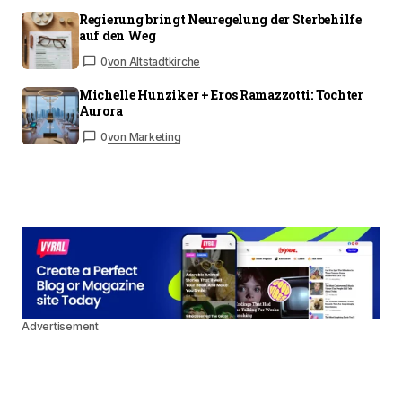
Regierung bringt Neuregelung der Sterbehilfe
auf den Weg
0
von Altstadtkirche
Michelle Hunziker + Eros Ramazzotti: Tochter
Aurora
0
von Marketing
Advertisement