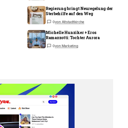
Regierung bringt Neuregelung der
Sterbehilfe auf den Weg
0
von Altstadtkirche
Michelle Hunziker + Eros
Ramazzotti: Tochter Aurora
0
von Marketing