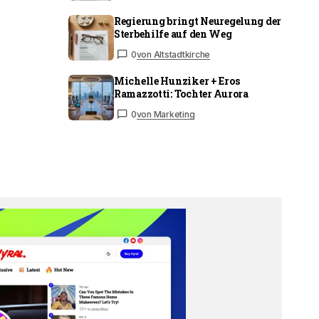
Regierung bringt Neuregelung der
Sterbehilfe auf den Weg
0
von Altstadtkirche
Michelle Hunziker + Eros
Ramazzotti: Tochter Aurora
0
von Marketing