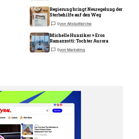
Regierung bringt Neuregelung der
Sterbehilfe auf den Weg
0
von Altstadtkirche
Michelle Hunziker + Eros
Ramazzotti: Tochter Aurora
0
von Marketing