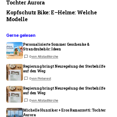
Tochter Aurora
Kopfschutz Bike: E–Helme: Welche
Modelle
Gerne gelesen
Personalisierte Sommer Geschenke &
Strandzubehör: Ideen
0
von Altstadtkirche
Regierung bringt Neuregelung der Sterbehilfe
auf den Weg
0
von Pinterest
Regierung bringt Neuregelung der Sterbehilfe
auf den Weg
0
von Altstadtkirche
Michelle Hunziker + Eros Ramazzotti: Tochter
Aurora