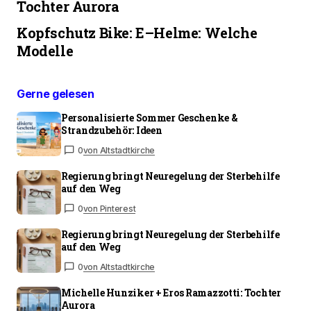
Tochter Aurora
Kopfschutz Bike: E–Helme: Welche
Modelle
Gerne gelesen
Personalisierte Sommer Geschenke &
Strandzubehör: Ideen
0
von Altstadtkirche
Regierung bringt Neuregelung der Sterbehilfe
auf den Weg
0
von Pinterest
Regierung bringt Neuregelung der Sterbehilfe
auf den Weg
0
von Altstadtkirche
Michelle Hunziker + Eros Ramazzotti: Tochter
Aurora