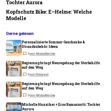
Tochter Aurora
Kopfschutz Bike: E–Helme: Welche
Modelle
Gerne gelesen
Personalisierte Sommer Geschenke &
Strandzubehör: Ideen
0
von Altstadtkirche
Regierung bringt Neuregelung der Sterbehilfe
auf den Weg
0
von Pinterest
Regierung bringt Neuregelung der Sterbehilfe
auf den Weg
0
von Altstadtkirche
Michelle Hunziker + Eros Ramazzotti: Tochter
Aurora