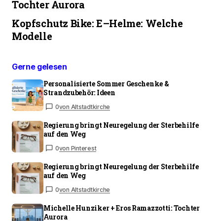
Tochter Aurora
Kopfschutz Bike: E–Helme: Welche
Modelle
Gerne gelesen
Personalisierte Sommer Geschenke &
Strandzubehör: Ideen
0
von Altstadtkirche
Regierung bringt Neuregelung der Sterbehilfe
auf den Weg
0
von Pinterest
Regierung bringt Neuregelung der Sterbehilfe
auf den Weg
0
von Altstadtkirche
Michelle Hunziker + Eros Ramazzotti: Tochter
Aurora