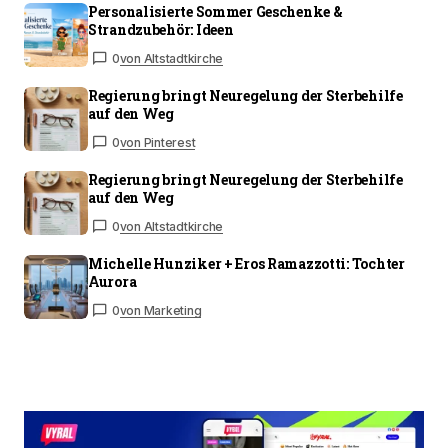
Personalisierte Sommer Geschenke &
Strandzubehör: Ideen
0
von Altstadtkirche
Regierung bringt Neuregelung der Sterbehilfe
auf den Weg
0
von Pinterest
Regierung bringt Neuregelung der Sterbehilfe
auf den Weg
0
von Altstadtkirche
Michelle Hunziker + Eros Ramazzotti: Tochter
Aurora
0
von Marketing