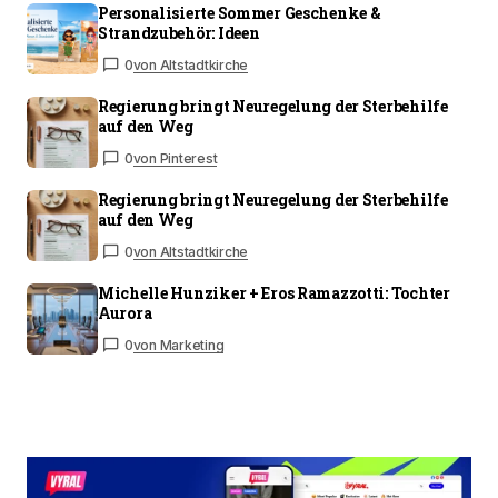
Personalisierte Sommer Geschenke &
Strandzubehör: Ideen
0
von Altstadtkirche
Regierung bringt Neuregelung der Sterbehilfe
auf den Weg
0
von Pinterest
Regierung bringt Neuregelung der Sterbehilfe
auf den Weg
0
von Altstadtkirche
Michelle Hunziker + Eros Ramazzotti: Tochter
Aurora
0
von Marketing