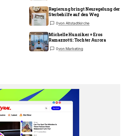
Regierung bringt Neuregelung der
Sterbehilfe auf den Weg
0
von Altstadtkirche
Michelle Hunziker + Eros
Ramazzotti: Tochter Aurora
0
von Marketing