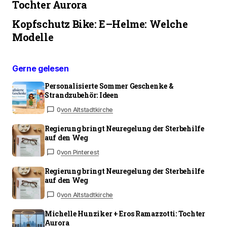
Tochter Aurora
Kopfschutz Bike: E–Helme: Welche
Modelle
Gerne gelesen
Personalisierte Sommer Geschenke &
Strandzubehör: Ideen
0
von Altstadtkirche
Regierung bringt Neuregelung der Sterbehilfe
auf den Weg
0
von Pinterest
Regierung bringt Neuregelung der Sterbehilfe
auf den Weg
0
von Altstadtkirche
Michelle Hunziker + Eros Ramazzotti: Tochter
Aurora