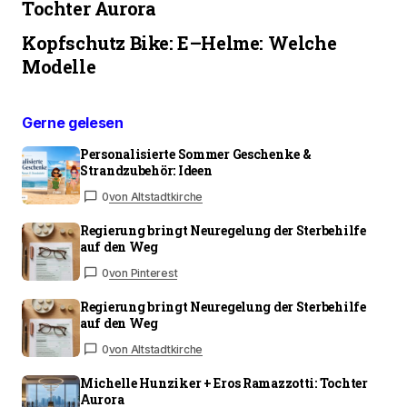
Tochter Aurora
Kopfschutz Bike: E–Helme: Welche
Modelle
Gerne gelesen
Personalisierte Sommer Geschenke &
Strandzubehör: Ideen
0
von Altstadtkirche
Regierung bringt Neuregelung der Sterbehilfe
auf den Weg
0
von Pinterest
Regierung bringt Neuregelung der Sterbehilfe
auf den Weg
0
von Altstadtkirche
Michelle Hunziker + Eros Ramazzotti: Tochter
Aurora