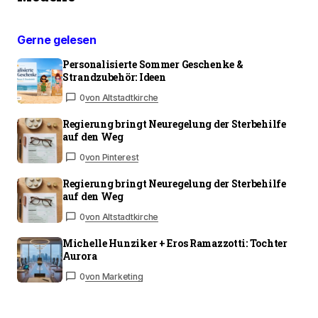
Gerne gelesen
Personalisierte Sommer Geschenke &
Strandzubehör: Ideen
0
von Altstadtkirche
Regierung bringt Neuregelung der Sterbehilfe
auf den Weg
0
von Pinterest
Regierung bringt Neuregelung der Sterbehilfe
auf den Weg
0
von Altstadtkirche
Michelle Hunziker + Eros Ramazzotti: Tochter
Aurora
0
von Marketing