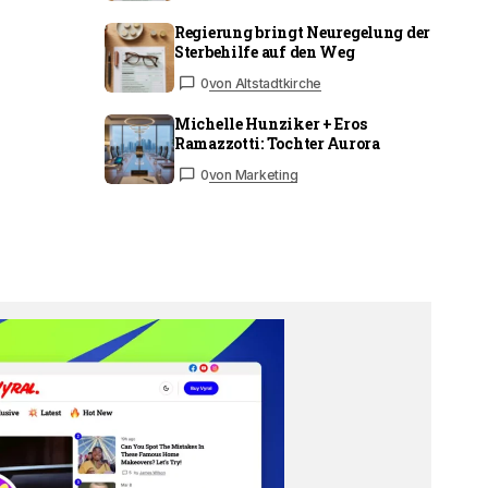
Regierung bringt Neuregelung der
Sterbehilfe auf den Weg
0
von Altstadtkirche
Michelle Hunziker + Eros
Ramazzotti: Tochter Aurora
0
von Marketing