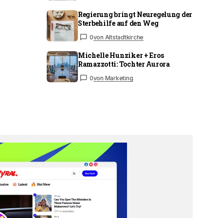
Regierung bringt Neuregelung der
Sterbehilfe auf den Weg
0
von Altstadtkirche
Michelle Hunziker + Eros
Ramazzotti: Tochter Aurora
0
von Marketing