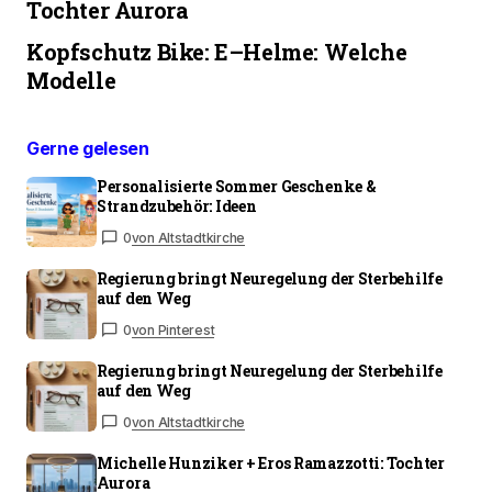
Tochter Aurora
Kopfschutz Bike: E–Helme: Welche
Modelle
Gerne gelesen
Personalisierte Sommer Geschenke &
Strandzubehör: Ideen
0
von Altstadtkirche
Regierung bringt Neuregelung der Sterbehilfe
auf den Weg
0
von Pinterest
Regierung bringt Neuregelung der Sterbehilfe
auf den Weg
0
von Altstadtkirche
Michelle Hunziker + Eros Ramazzotti: Tochter
Aurora