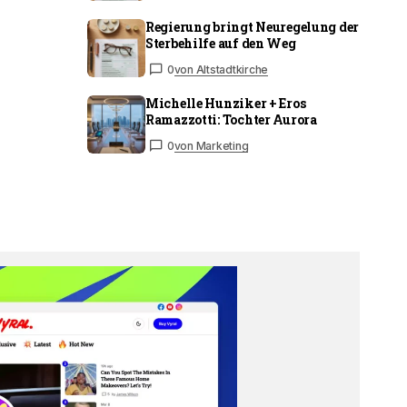
Regierung bringt Neuregelung der
Sterbehilfe auf den Weg
0
von Altstadtkirche
Michelle Hunziker + Eros
Ramazzotti: Tochter Aurora
0
von Marketing