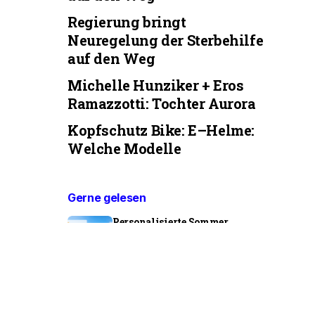
Regierung bringt
Neuregelung der Sterbehilfe
auf den Weg
Michelle Hunziker + Eros
Ramazzotti: Tochter Aurora
Kopfschutz Bike: E–Helme:
Welche Modelle
Gerne gelesen
Personalisierte Sommer
Geschenke & Strandzubehör: Ideen
0
von Altstadtkirche
Regierung bringt Neuregelung der
Sterbehilfe auf den Weg
0
von Pinterest