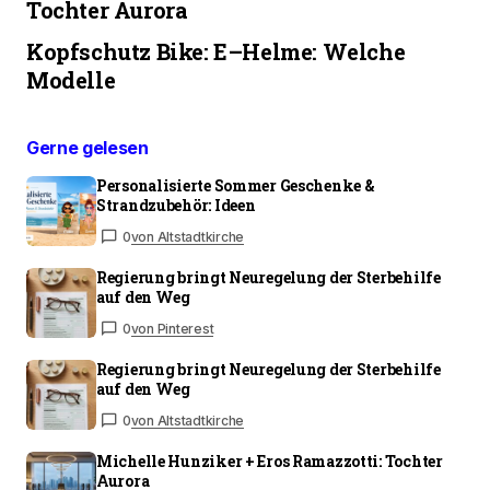
Tochter Aurora
Kopfschutz Bike: E–Helme: Welche
Modelle
Gerne gelesen
Personalisierte Sommer Geschenke &
Strandzubehör: Ideen
0
von Altstadtkirche
Regierung bringt Neuregelung der Sterbehilfe
auf den Weg
0
von Pinterest
Regierung bringt Neuregelung der Sterbehilfe
auf den Weg
0
von Altstadtkirche
Michelle Hunziker + Eros Ramazzotti: Tochter
Aurora