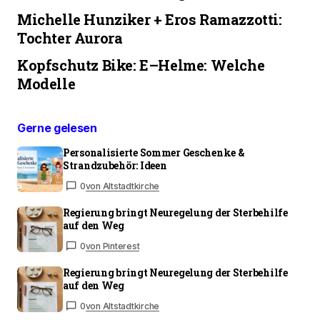
Michelle Hunziker + Eros Ramazzotti:
Tochter Aurora
Kopfschutz Bike: E–Helme: Welche
Modelle
Gerne gelesen
Personalisierte Sommer Geschenke &
Strandzubehör: Ideen
0
von Altstadtkirche
Regierung bringt Neuregelung der Sterbehilfe
auf den Weg
0
von Pinterest
Regierung bringt Neuregelung der Sterbehilfe
auf den Weg
0
von Altstadtkirche