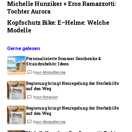
Michelle Hunziker + Eros Ramazzotti:
Tochter Aurora
Kopfschutz Bike: E–Helme: Welche
Modelle
Gerne gelesen
Personalisierte Sommer Geschenke &
Strandzubehör: Ideen
0
von Altstadtkirche
Regierung bringt Neuregelung der Sterbehilfe
auf den Weg
0
von Pinterest
Regierung bringt Neuregelung der Sterbehilfe
auf den Weg
0
von Altstadtkirche