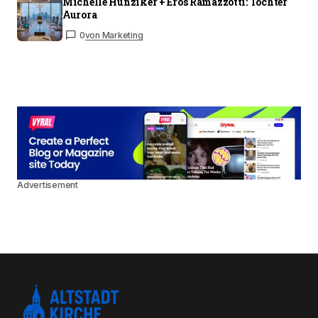
Michelle Hunziker + Eros Ramazzotti: Tochter
Aurora
0
von Marketing
Advertisement