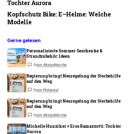
Tochter Aurora
Kopfschutz Bike: E–Helme: Welche
Modelle
Gerne gelesen
Personalisierte Sommer Geschenke &
Strandzubehör: Ideen
0
von Altstadtkirche
Regierung bringt Neuregelung der Sterbehilfe
auf den Weg
0
von Pinterest
Regierung bringt Neuregelung der Sterbehilfe
auf den Weg
0
von Altstadtkirche
Michelle Hunziker + Eros Ramazzotti: Tochter
Aurora