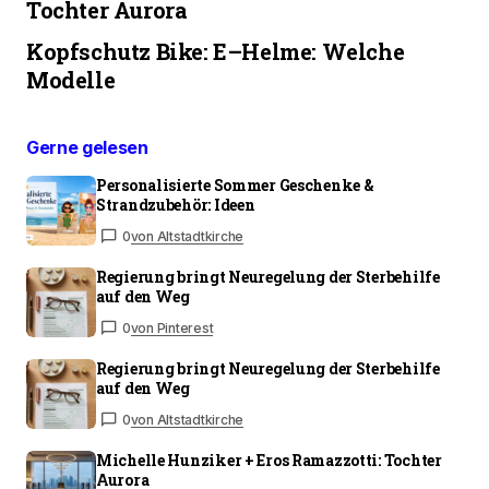
Tochter Aurora
Kopfschutz Bike: E–Helme: Welche
Modelle
Gerne gelesen
Personalisierte Sommer Geschenke &
Strandzubehör: Ideen
0
von Altstadtkirche
Regierung bringt Neuregelung der Sterbehilfe
auf den Weg
0
von Pinterest
Regierung bringt Neuregelung der Sterbehilfe
auf den Weg
0
von Altstadtkirche
Michelle Hunziker + Eros Ramazzotti: Tochter
Aurora