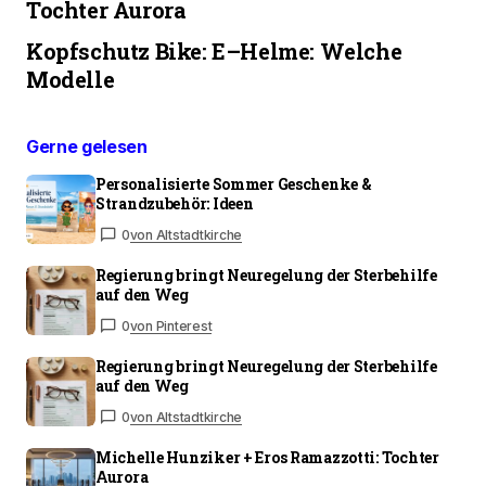
Tochter Aurora
Kopfschutz Bike: E–Helme: Welche
Modelle
Gerne gelesen
Personalisierte Sommer Geschenke &
Strandzubehör: Ideen
0
von Altstadtkirche
Regierung bringt Neuregelung der Sterbehilfe
auf den Weg
0
von Pinterest
Regierung bringt Neuregelung der Sterbehilfe
auf den Weg
0
von Altstadtkirche
Michelle Hunziker + Eros Ramazzotti: Tochter
Aurora