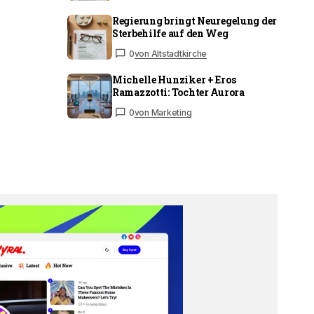
Regierung bringt Neuregelung der
Sterbehilfe auf den Weg
0
von Altstadtkirche
Michelle Hunziker + Eros
Ramazzotti: Tochter Aurora
0
von Marketing