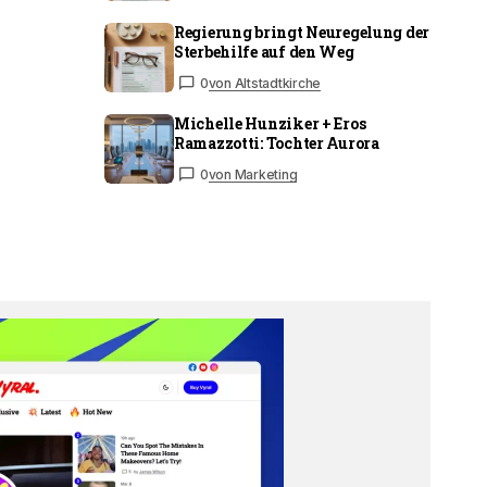
Regierung bringt Neuregelung der
Sterbehilfe auf den Weg
0
von Altstadtkirche
Michelle Hunziker + Eros
Ramazzotti: Tochter Aurora
0
von Marketing