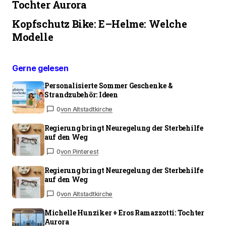
Tochter Aurora
Kopfschutz Bike: E–Helme: Welche
Modelle
Gerne gelesen
Personalisierte Sommer Geschenke &
Strandzubehör: Ideen
0
von Altstadtkirche
Regierung bringt Neuregelung der Sterbehilfe
auf den Weg
0
von Pinterest
Regierung bringt Neuregelung der Sterbehilfe
auf den Weg
0
von Altstadtkirche
Michelle Hunziker + Eros Ramazzotti: Tochter
Aurora