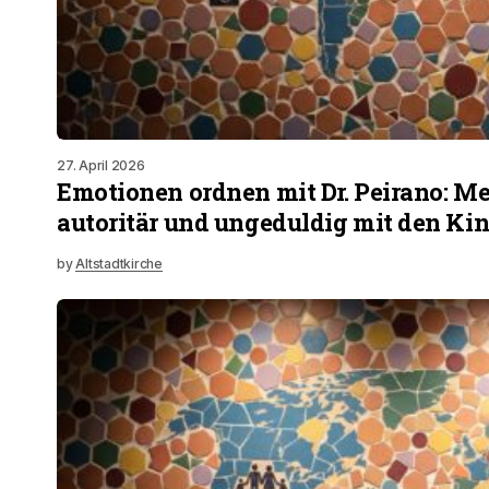
27. April 2026
Emotionen ordnen mit Dr. Peirano: M
autoritär und ungeduldig mit den Ki
by
Altstadtkirche