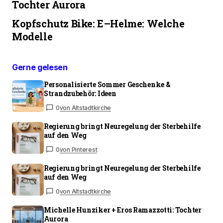
Tochter Aurora
Kopfschutz Bike: E–Helme: Welche
Modelle
Gerne gelesen
Personalisierte Sommer Geschenke &
Strandzubehör: Ideen
0
von Altstadtkirche
Regierung bringt Neuregelung der Sterbehilfe
auf den Weg
0
von Pinterest
Regierung bringt Neuregelung der Sterbehilfe
auf den Weg
0
von Altstadtkirche
Michelle Hunziker + Eros Ramazzotti: Tochter
Aurora