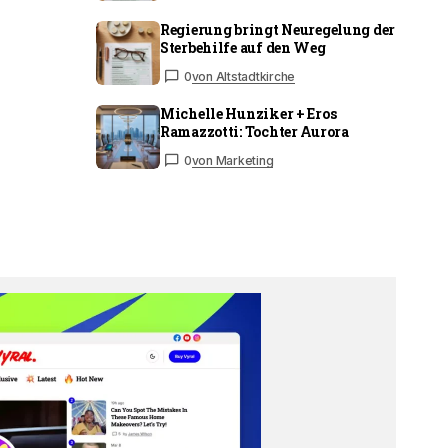
Regierung bringt Neuregelung der
Sterbehilfe auf den Weg
0
von Altstadtkirche
Michelle Hunziker + Eros
Ramazzotti: Tochter Aurora
0
von Marketing