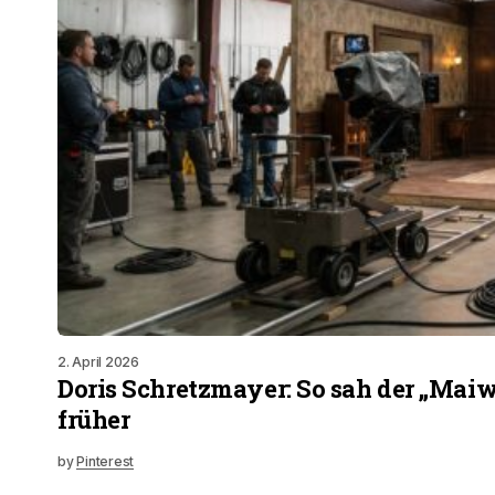
2. April 2026
Doris Schretzmayer: So sah der „Maiw
früher
by
Pinterest