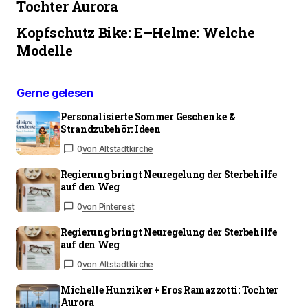
Tochter Aurora
Kopfschutz Bike: E–Helme: Welche
Modelle
Gerne gelesen
Personalisierte Sommer Geschenke &
Strandzubehör: Ideen
0
von Altstadtkirche
Regierung bringt Neuregelung der Sterbehilfe
auf den Weg
0
von Pinterest
Regierung bringt Neuregelung der Sterbehilfe
auf den Weg
0
von Altstadtkirche
Michelle Hunziker + Eros Ramazzotti: Tochter
Aurora