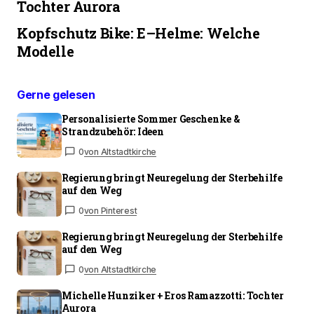
Tochter Aurora
Kopfschutz Bike: E–Helme: Welche
Modelle
Gerne gelesen
Personalisierte Sommer Geschenke &
Strandzubehör: Ideen
0
von Altstadtkirche
Regierung bringt Neuregelung der Sterbehilfe
auf den Weg
0
von Pinterest
Regierung bringt Neuregelung der Sterbehilfe
auf den Weg
0
von Altstadtkirche
Michelle Hunziker + Eros Ramazzotti: Tochter
Aurora