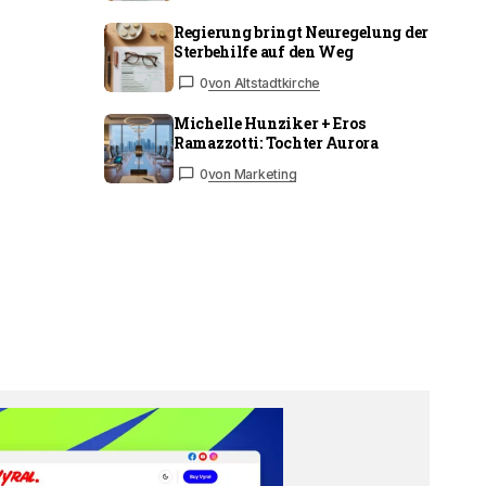
Regierung bringt Neuregelung der
Sterbehilfe auf den Weg
0
von Altstadtkirche
Michelle Hunziker + Eros
Ramazzotti: Tochter Aurora
0
von Marketing