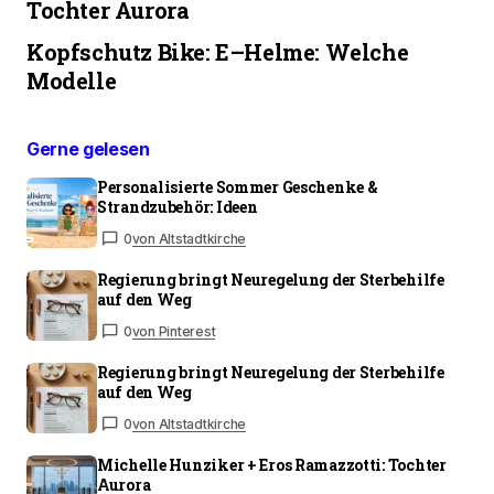
Tochter Aurora
Kopfschutz Bike: E–Helme: Welche
Modelle
Gerne gelesen
Personalisierte Sommer Geschenke &
Strandzubehör: Ideen
0
von Altstadtkirche
Regierung bringt Neuregelung der Sterbehilfe
auf den Weg
0
von Pinterest
Regierung bringt Neuregelung der Sterbehilfe
auf den Weg
0
von Altstadtkirche
Michelle Hunziker + Eros Ramazzotti: Tochter
Aurora